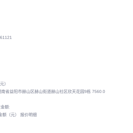
1121
（元）
南省益阳市赫山区赫山街道赫山社区欣天花园9栋 7560.0
金额:
交金额（元） 报价明细