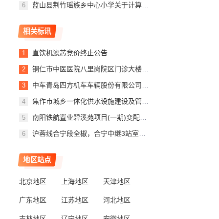
蓝山县荆竹瑶族乡中心小学关于计算机设备维修和保养服务的网上超市采购项目合同履约验收公告
相关标讯
直饮机滤芯竞价终止公告
铜仁市中医医院八里岗院区门诊大楼一楼门诊大厅空调采购项目竞价终止公告
中车青岛四方机车车辆股份有限公司园区低空智能巡检项目无人机及配件询比采购评标公示
焦作市城乡一体化供水设施建设及管网漏损治理项目---塔北路，新安路，龙源路，世纪路等21条路段给水管道工程变更公告
南阳铁航置业碧溪苑项目(一期)变配电工程项目--废标公告
沪蓉线合宁段全椒，合宁中继3站室外信号设备大修工程自购物资设备招标评标公示
地区站点
北京地区
上海地区
天津地区
广东地区
江苏地区
河北地区
吉林地区
辽宁地区
安徽地区