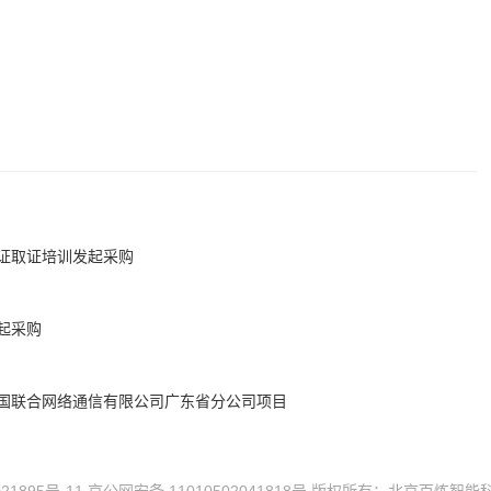
证取证培训发起采购
起采购
国联合网络通信有限公司广东省分公司项目
21895号-11
京公网安备 11010502041818号
版权所有：北京百炼智能